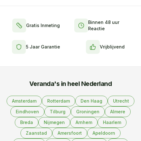
Binnen 48 uur
Gratis Inmeting
Reactie
5 Jaar Garantie
Vrijblijvend
Veranda's in heel Nederland
Amsterdam
Rotterdam
Den Haag
Utrecht
Eindhoven
Tilburg
Groningen
Almere
Breda
Nijmegen
Arnhem
Haarlem
Zaanstad
Amersfoort
Apeldoorn