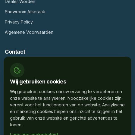
Dealer Worden
Showroom Afspraak
Privacy Policy
Algemene Voorwaarden
Contact
Showroom:
Edisonstraat 5c
2652 XS Berkel en Rodenrijs
Wij gebruiken cookies
Fabriek:
Mercuriusstraat 43D
Wij gebruiken cookies om uw ervaring te verbeteren en
3133 EM Vlaardingen
onze website te analyseren. Noodzakelijke cookies zijn
vereist voor het functioneren van de website. Analytische
010 - 230 6824
en marketing cookies helpen ons inzicht te krijgen in het
info@gardenluxveranda.nl
gebruik van onze website en gerichte advertenties te
tonen.
Ma: Gesloten
Di - Za: 10:00 - 17:00
Lees ons cookiebeleid →