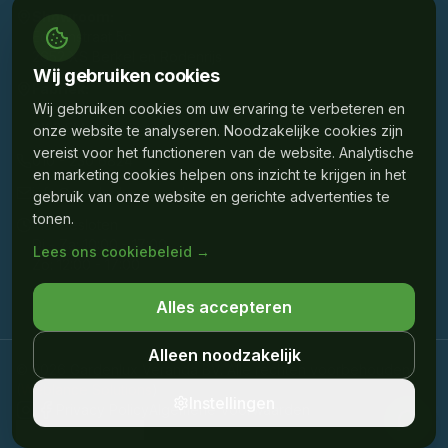
Showroom:
Edisonstraat 5c
2652 XS Berkel en Rodenrijs
Wij gebruiken cookies
Fabriek:
Wij gebruiken cookies om uw ervaring te verbeteren en
Mercuriusstraat 43D
3133 EM Vlaardingen
onze website te analyseren. Noodzakelijke cookies zijn
vereist voor het functioneren van de website. Analytische
010 - 230 6824
en marketing cookies helpen ons inzicht te krijgen in het
info@gardenluxveranda.nl
gebruik van onze website en gerichte advertenties te
tonen.
Ma: Gesloten
Di - Za: 10:00 - 17:00
Lees ons cookiebeleid →
Zo: 12:00 - 17:00
Alles accepteren
Alleen noodzakelijk
©
2026
Gardenlux Veranda BV. Alle rechten voorbehouden.
(
Weblance Solutions
)
Instellingen
Privacy Policy
Algemene Voorwaarden
Cookie-instellingen