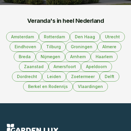
Veranda's in heel Nederland
Amsterdam
Rotterdam
Den Haag
Utrecht
Eindhoven
Tilburg
Groningen
Almere
Breda
Nijmegen
Arnhem
Haarlem
Zaanstad
Amersfoort
Apeldoorn
Dordrecht
Leiden
Zoetermeer
Delft
Berkel en Rodenrijs
Vlaardingen