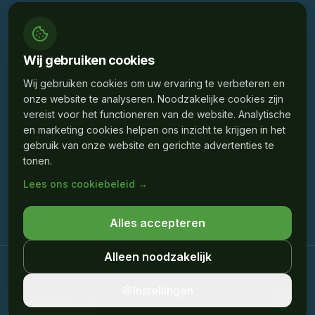
Showroom:
Edisonstraat 5c
2652 XS Berkel en Rodenrijs
Wij gebruiken cookies
Fabriek:
Wij gebruiken cookies om uw ervaring te verbeteren en
Mercuriusstraat 43D
3133 EM Vlaardingen
onze website te analyseren. Noodzakelijke cookies zijn
vereist voor het functioneren van de website. Analytische
010 - 230 6824
en marketing cookies helpen ons inzicht te krijgen in het
info@gardenluxveranda.nl
gebruik van onze website en gerichte advertenties te
tonen.
Ma: Gesloten
Di - Za: 10:00 - 17:00
Lees ons cookiebeleid →
Zo: 12:00 - 17:00
Alles accepteren
Alleen noodzakelijk
©
2026
Gardenlux Veranda BV. Alle rechten voorbehouden.
(
Weblance Solutions
)
Instellingen
Privacy Policy
Algemene Voorwaarden
Cookie-instellingen