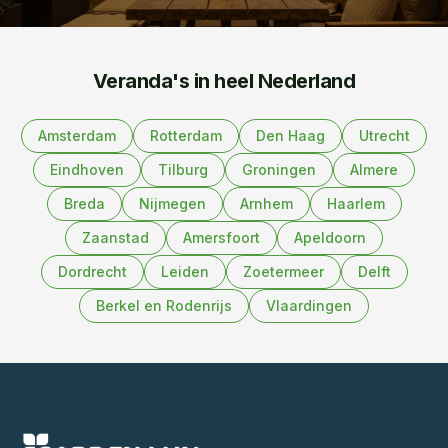
Veranda's in heel Nederland
Amsterdam
Rotterdam
Den Haag
Utrecht
Eindhoven
Tilburg
Groningen
Almere
Breda
Nijmegen
Arnhem
Haarlem
Zaanstad
Amersfoort
Apeldoorn
Dordrecht
Leiden
Zoetermeer
Delft
Berkel en Rodenrijs
Vlaardingen