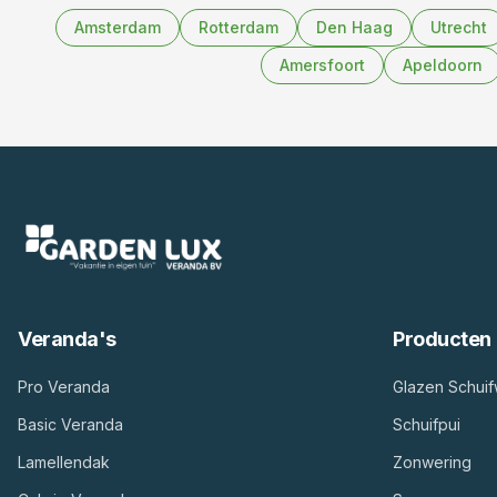
Amsterdam
Rotterdam
Den Haag
Utrecht
Amersfoort
Apeldoorn
Veranda's
Producten
Pro Veranda
Glazen Schui
Basic Veranda
Schuifpui
Lamellendak
Zonwering