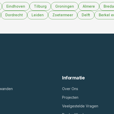
Eindhoven
Tilburg
Groningen
Almere
Breda
Dordrecht
Leiden
Zoetermeer
Delft
Berkel e
Informatie
fwanden
Over Ons
Projecten
Veelgestelde Vragen